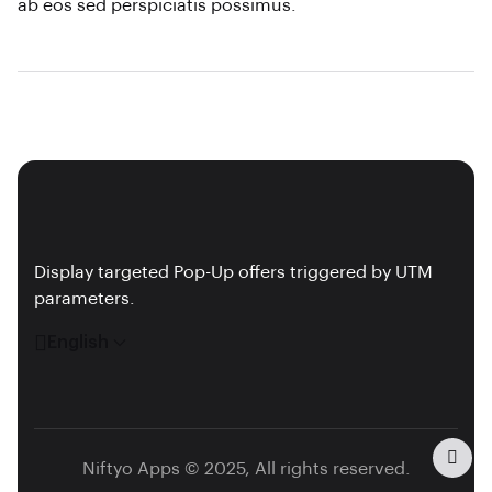
ab eos sed perspiciatis possimus.
Display targeted Pop-Up offers triggered by UTM
parameters.
English
Niftyo Apps © 2025, All rights reserved.
Dark