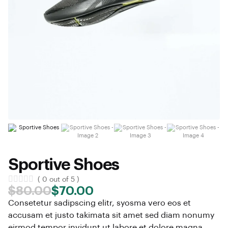
Sportive Shoes
( 0 out of 5 )
$
80.00
$
70.00
Consetetur sadipscing elitr, syosma vero eos et
accusam et justo takimata sit amet sed diam nonumy
eirmod tempor invidunt ut labore et dolore magna