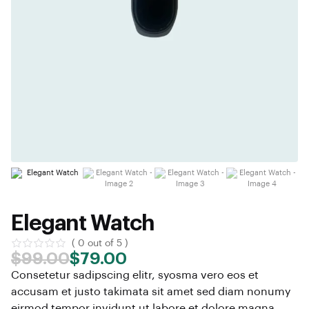
Elegant Watch
( 0 out of 5 )
$
99.00
$
79.00
Consetetur sadipscing elitr, syosma vero eos et
accusam et justo takimata sit amet sed diam nonumy
eirmod tempor invidunt ut labore et dolore magna