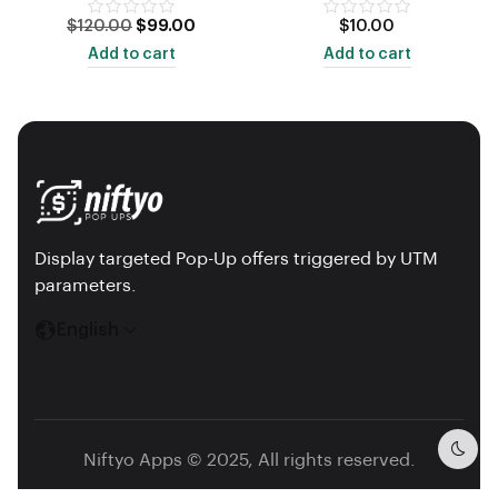
$
120.00
$
99.00
$
10.00
Add to cart
Add to cart
Display targeted Pop-Up offers triggered by UTM
parameters.
English
Niftyo Apps © 2025, All rights reserved.
Dark